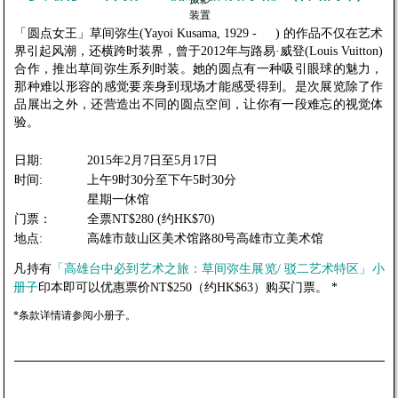
装置
「圆点女王」草间弥生(Yayoi Kusama, 1929 - ) 的作品不仅在艺术
界引起风潮，还横跨时装界，曾于2012年与路易·威登(Louis Vuitton)
合作，推出草间弥生系列时装。她的圆点有一种吸引眼球的魅力，
那种难以形容的感觉要亲身到现场才能感受得到。是次展览除了作
品展出之外，还营造出不同的圆点空间，让你有一段难忘的视觉体
验。
日期:
2015年2月7日至5月17日
时间:
上午9时30分至下午5时30分
星期一休馆
门票：
全票NT$280 (约HK$70)
地点:
高雄市鼓山区美术馆路80号高雄市立美术馆
凡持有
「高雄台中必到艺术之旅：草间弥生展览/ 驳二艺术特区」小
册子
印本即可以优惠票价NT$250（约HK$63）购买门票。 *
*条款详情请参阅小册子。