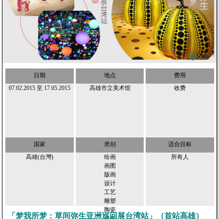
日期
地点
费用
07.02.2015
至
17.05.2015
高雄市立美术馆
收费
国家
类别
适合目标
高雄(台灣)
绘画
所有人
画图
版画
设计
工艺
雕塑
陶瓷
「梦我所梦：草间弥生亚洲巡回展台湾站」（首站高雄）
摄影