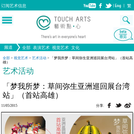
订阅
艺术信息
Eng
繁
频道
全部
表演艺术
视觉艺术
文化
音乐
生活
舞蹈
文物
戏剧
全部文化
全部
>
视觉艺术
>
艺术活动
>
「梦我所梦：草间弥生亚洲巡回展台湾站」（首站高
绘画
画图
版画
设计
雄）
歌剧/音乐剧
中国戏曲
电影
工艺
雕塑
陶瓷
摄影
艺术活动
全部表演艺术
建筑
全部视觉艺术
装置
「梦我所梦：草间弥生亚洲巡回展台湾
站」（首站高雄）
11/05/2015
分享: