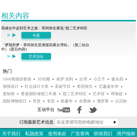
相关内容
高雄台中必到艺术之旅：草间弥生展览/ 驳二艺术特区
专题
「梦我所梦：草间弥生亚洲巡回展台湾站」（第二站台
中） (昔日內容)
艺术活动
热门
1600熊猫游香港
3D光雕
保罗‧克利
台湾
小王子
披头四
海报设计
红点设计大奖
圣诞节目
草间弥生
艺趣嘉年华
复制画
香港国际海报三年展
驳二艺术特区
艺术馆
邓海超
国际博物馆日
导赏
专页
欧豪年
水墨画
俄罗斯
法贝热
互动平台
订阅最新艺术信息
关于我们
私隐政策
使用条款
广告查询
联络我们
用戶指南