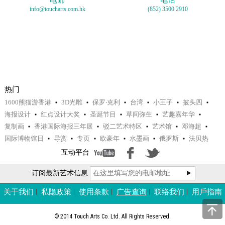
电邮
电话
info@toucharts.com.hk
(852) 3500 2910
热门
1600熊猫游香港
3D光雕
保罗‧克利
台湾
小王子
披头四
海报设计
红点设计大奖
圣诞节目
草间弥生
艺趣嘉年华
复制画
香港国际海报三年展
驳二艺术特区
艺术馆
邓海超
国际博物馆日
导赏
专页
欧豪年
水墨画
俄罗斯
法贝热
互动平台
订阅最新艺术信息
关于我们
私隐政策
使用条款
广告查询
联络我们
用戶指南
© 2014 Touch Arts Co. Ltd. All Rights Reserved.