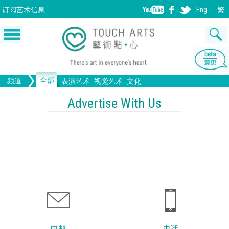
订阅
艺术信息
Eng
繁
全部
频道
表演艺术
视觉艺术
文化
音乐
绘画
生活
舞蹈
画图
文物
戏剧
版画
全部文化
设计
Advertise With Us
歌剧/音乐剧
工艺
雕塑
中国戏曲
陶瓷
摄影
电影
全部表演艺术
装置
建筑
全部视觉艺术