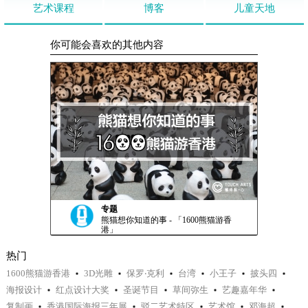
艺术课程
博客
儿童天地
你可能会喜欢的其他内容
专题
熊猫想你知道的事 - 「1600熊猫游香
港」
热门
1600熊猫游香港
3D光雕
保罗‧克利
台湾
小王子
披头四
海报设计
红点设计大奖
圣诞节目
草间弥生
艺趣嘉年华
复制画
香港国际海报三年展
驳二艺术特区
艺术馆
邓海超