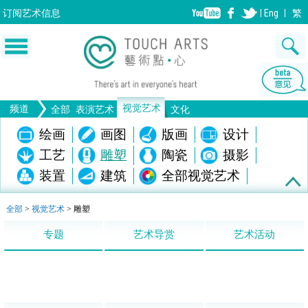
订阅
艺术信息
Eng
繁
视觉艺术
频道
全部
表演艺术
文化
音乐
绘画
舞蹈
画图
戏剧
版画
设计
歌剧/音乐剧
工艺
中国戏曲
陶瓷
摄影
电影
雕塑
全部表演艺术
装置
建筑
全部视觉艺术
生活
文物
全部文化
全部
>
视觉艺术
>
雕塑
专题
艺术导赏
艺术活动