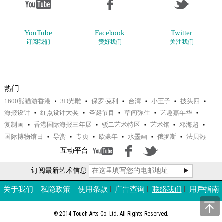
YouTube
Facebook
Twitter
订阅我们
赞好我们
关注我们
热门
1600熊猫游香港
3D光雕
保罗‧克利
台湾
小王子
披头四
海报设计
红点设计大奖
圣诞节目
草间弥生
艺趣嘉年华
复制画
香港国际海报三年展
驳二艺术特区
艺术馆
邓海超
国际博物馆日
导赏
专页
欧豪年
水墨画
俄罗斯
法贝热
互动平台
订阅最新艺术信息
关于我们
私隐政策
使用条款
广告查询
联络我们
用戶指南
© 2014 Touch Arts Co. Ltd. All Rights Reserved.