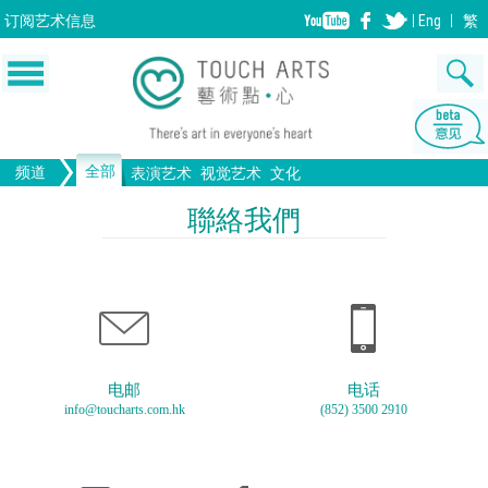
订阅
艺术信息
Eng
繁
全部
频道
表演艺术
视觉艺术
文化
音乐
绘画
生活
舞蹈
画图
文物
戏剧
版画
全部文化
设计
聯絡我們
歌剧/音乐剧
工艺
雕塑
中国戏曲
陶瓷
摄影
电影
全部表演艺术
装置
建筑
全部视觉艺术
电邮
电话
info@toucharts.com.hk
(852) 3500 2910