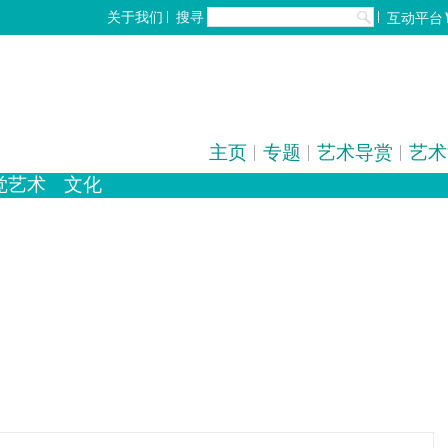
搜寻
关于我们
互动平台
主页
专题
艺术导赏
艺术
觉艺术
文化
化
歌剧/音乐剧
设计
工艺
中国戏曲
雕塑
陶瓷
电影
摄影
全部