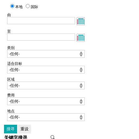
本地
国际
由
至
类别
适合目标
区域
费用
地点
关键字搜寻