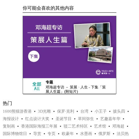
你可能会喜欢的其他内容
专题
邓海超专访 － 策展 · 人生 - 下集「策
展人生篇」(附短片)
热门
1600熊猫游香港
3D光雕
保罗‧克利
台湾
小王子
披头四
海报设计
红点设计大奖
圣诞节目
草间弥生
艺趣嘉年华
复制画
香港国际海报三年展
驳二艺术特区
艺术馆
邓海超
国际博物馆日
导赏
专页
欧豪年
水墨画
俄罗斯
法贝热