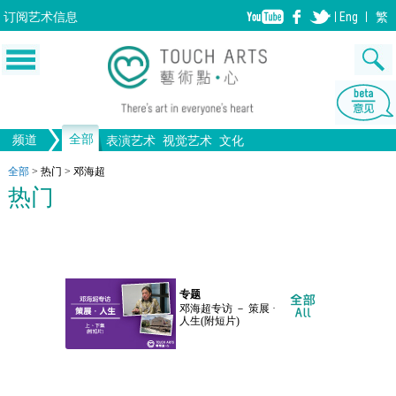
订阅
艺术信息
Eng
繁
全部
频道
表演艺术
视觉艺术
文化
音乐
绘画
生活
舞蹈
画图
文物
戏剧
版画
全部文化
设计
全部
>
热门
>
邓海超
热门
歌剧/音乐剧
工艺
雕塑
中国戏曲
陶瓷
摄影
电影
全部表演艺术
装置
建筑
全部视觉艺术
专题
邓海超专访 － 策展 ·
人生(附短片)