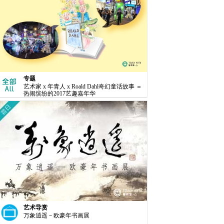
专题
艺术家 x 年青人 x Roald Dahl奇幻童话故事 ＝
热闹缤纷的2017艺趣嘉年华
艺术导赏
万象逍遥－欧豪年书画展