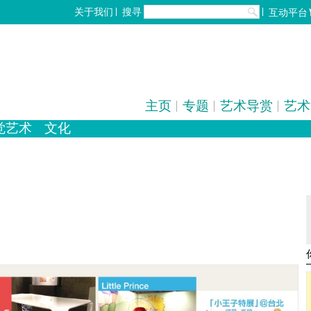
搜寻
关于我们
互动平台
主页
专题
艺术导赏
艺术
觉艺术
文化
化
歌剧/音乐剧
设计
工艺
中国戏曲
雕塑
陶瓷
电影
摄影
全部