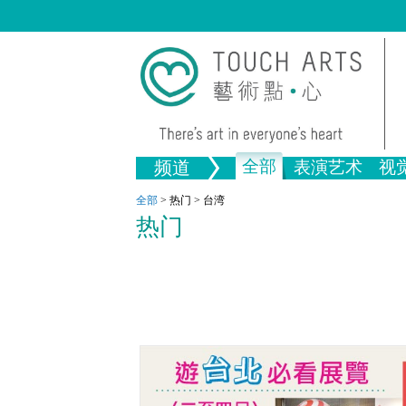
全部
频道
表演艺术
视
音乐
绘画
生活
舞蹈
画图
文物
戏剧
版画
全部文
全部
>
热门
>
台湾
热门
全部视觉艺术