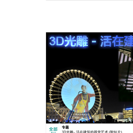
专题
3D光雕– 活在建筑的视觉艺术 (附短片)