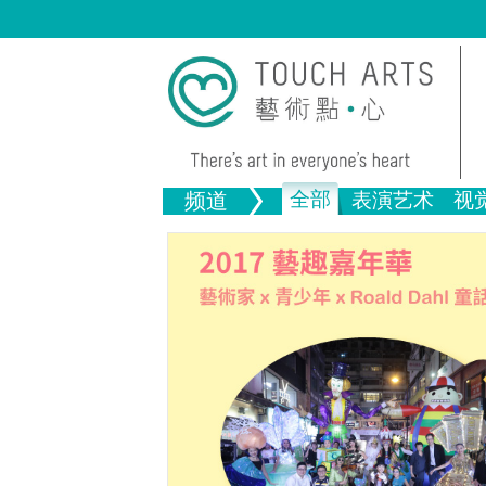
全部
频道
表演艺术
视
音乐
绘画
生活
舞蹈
画图
文物
戏剧
版画
全部文
全部视觉艺术