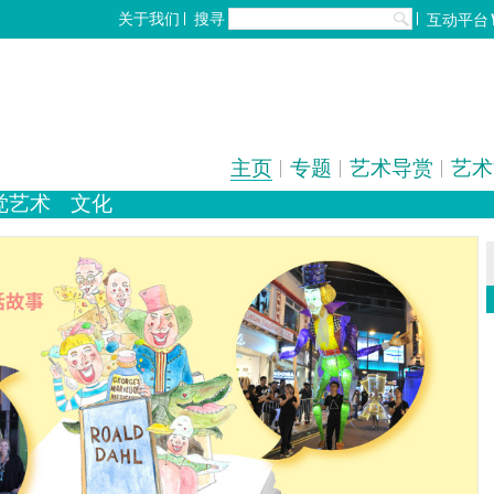
搜寻
关于我们
互动平台
主页
专题
艺术导赏
艺术
觉艺术
文化
化
歌剧/音乐剧
设计
工艺
中国戏曲
雕塑
陶瓷
电影
摄影
全部