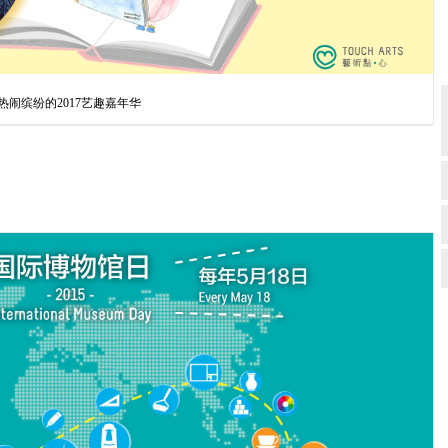
事 ＝热闹缤纷的2017艺趣嘉年华