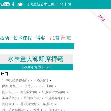
订阅
最新
艺术信息
Eng
繁
活动
艺术课程
博客
表演艺术
装置
建筑
水墨畫大師即席揮毫
【歐豪年彩墨】DVD
热门
1600熊猫游香港(1)
3D光雕(1)
保罗‧克利(0)
台湾(9)
小王子(0)
披头四(0)
海报设计(0)
红点设计大奖(0)
圣诞节目(1)
草间弥生(0)
艺趣嘉年华(1)
复制画(1)
香港国际海报三年展(3)
驳二艺术特区(0)
艺术馆(1)
邓海超(1)