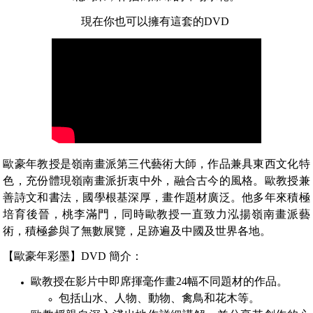
現在你也可以擁有這套的DVD
歐豪年教授是嶺南畫派第三代藝術大師，作品兼具東西文化特
色，充份體現嶺南畫派折衷中外，融合古今的風格。歐教授兼
善詩文和書法，國學根基深厚，畫作題材廣泛。他多年來積極
培育後晉，桃李滿門，同時歐教授一直致力泓揚嶺南畫派藝
術，積極參與了無數展覽，足跡遍及中國及世界各地。
【歐豪年彩墨】DVD 簡介：
歐教授在影片中即席揮毫作畫24幅不同題材的作品。
包括山水、人物、動物、禽鳥和花木等。