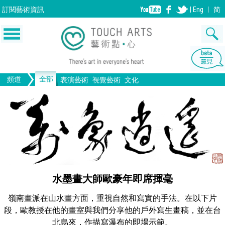
訂閱
藝術資訊
Eng
简
全部
頻道
表演藝術
視覺藝術
文化
音樂
繪畫
生活
舞蹈
畫圖
文物
戲劇
版畫
全部文化
設計
歌劇/音樂劇
手工藝
雕塑
中國戲曲
陶瓷
電影
攝影
全部表演藝術
裝置
建築
全部視覺藝術
水墨畫大師歐豪年即席揮毫
嶺南畫派在山水畫方面，重視自然和寫實的手法。在以下片
段，歐教授在他的畫室與我們分享他的戶外寫生畫稿，並在台
北烏來，作描寫瀑布的即場示範。