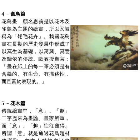
4 ﹣禽鳥篇
花鳥畫，顧名思義是以花木及
雀鳥為主題的繪畫，所以又被
稱為「翎毛花卉」。我國花鳥
畫在長期的歷史發展中形成了
以寫生為基礎，以寓興、寫意
為歸依的傳統。歐教授自言：
「畫在紙上的每一筆必須是有
含義的、有生命、有描述性，
而且富於表現的。」
5 ﹣花木篇
傳統繪畫中，「意」、「趣」
二字歷來為畫論、畫家所重，
而「意」、「趣」往往難得。
所謂「意」就是通過花鳥題材