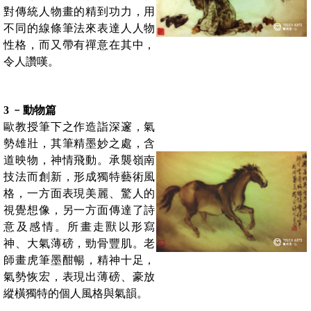
對傳統人物畫的精到功力，用
不同的線條筆法來表達⼈人物
性格，而又帶有禪意在其中，
令人讚嘆。
3 ﹣動物篇
歐教授筆下之作造詣深邃，氣
勢雄壯，其筆精墨妙之處，含
道映物，神情飛動。承襲嶺南
技法而創新，形成獨特藝術風
格，一方面表現美麗、驚人的
視覺想像，另一方面傳達了詩
意及感情。所畫走獸以形寫
神、大氣薄磅，勁骨豐肌。老
師畫虎筆墨酣暢，精神十足，
氣勢恢宏，表現出薄磅、豪放
縱橫獨特的個人風格與氣韻。