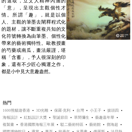
的選取，立文人精神內涵的
「意」，呈現出主觀個性才
情。所謂「趣」，就是以個
人、主觀的筆墨去闡釋程式化
的題材，讓不斷重複共知的文
化符號轉換為由筆墨、個性化
帶來的藝術獨特性。歐教授畫
的芍藥或南瓜，畫法嚴謹，堪
稱「含蓄」，予人很深刻的印
象，還有不少匠心獨運之作，
都是小中見大意趣盎然。
熱門
1600熊貓遊香港
3D光雕
保羅‧克利
台灣
小王子
披頭四
海報設計
紅點設計大獎
聖誕節目
草間彌生
藝趣嘉年華
複製畫
香港國際海報三年展
駁二藝術特區
藝術館
鄧海超
國際博物館日
導賞
專頁
歐豪年
水墨畫
俄羅斯
法貝熱