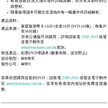
歐教授親自深入淺出地作詳細講解，並分享其創作的心
路歷程。
限量版導讀本可圖文並茂地向每一幅畫作作詳細解析。
產品資料：
家庭版港幣＄1,620 (全套10片 DVD (10集)，每集片
產品售價：
長56分鐘)
另有公播版可供購買，詳情請致電
3500 2910
或發
送電子郵件至
info@toucharts.com.hk
查詢。
附送產品：
彩墨DVD導讀本 (數量有限，送完即止)
節目類型：
藝術教育
製作公司：
赫聲行
若果你想購買這套的DVD：請致電
3500 2910
或發送電子郵件
至
info@toucharts.com.hk
，並享有香港境內地址的免費送貨服
務。