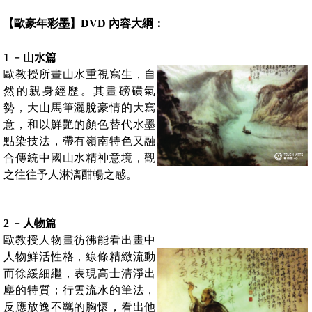
【歐豪年彩墨】DVD 內容大綱：
1 ﹣山水篇
歐教授所畫山水重視寫生，自
然的親身經歷。其畫磅磺氣
勢，大山馬筆灑脫豪情的大寫
意，和以鮮艷的顏色替代水墨
點染技法，帶有嶺南特色又融
合傳統中國山水精神意境，觀
之往往予人淋漓酣暢之感。
2 ﹣人物篇
歐教授人物畫彷彿能看出畫中
人物鮮活性格，線條精緻流動
而徐緩細繼，表現高士清淨出
塵的特質；行雲流水的筆法，
反應放逸不羈的胸懷，看出他