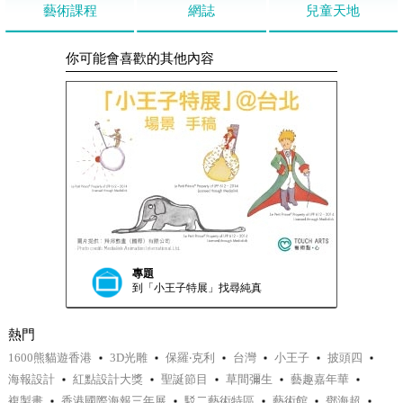
藝術課程
網誌
兒童天地
你可能會喜歡的其他內容
專題
到「小王子特展」找尋純真
熱門
1600熊貓遊香港
3D光雕
保羅‧克利
台灣
小王子
披頭四
海報設計
紅點設計大獎
聖誕節目
草間彌生
藝趣嘉年華
複製畫
香港國際海報三年展
駁二藝術特區
藝術館
鄧海超