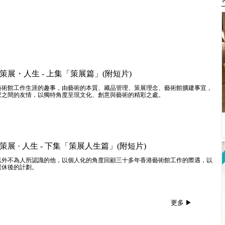
策展・人生 - 上集「策展篇」(附短片)
藝術館工作生涯的趣事，由藝術的本質、藏品管理、策展理念、藝術館擴建事宜，
家之間的友情，以獨特角度呈現文化、創意與藝術的精彩之處。
策展 · 人生 - 下集「策展人生篇」(附短片)
以外不為人所認識的他，以個人化的角度回顧三十多年香港藝術館工作的際遇，以
退休後的計劃。
更多