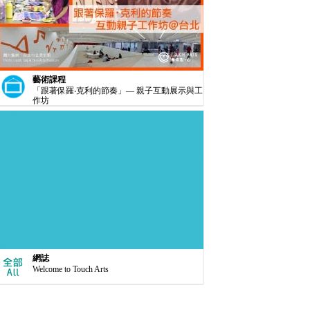
藝術課程
「跟著保羅‧克利的節奏」— 親子互動展示與工
作坊
網誌
Welcome to Touch Arts