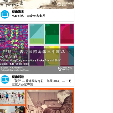
藝術導賞
萬象逍遙－歐豪年書畫展
藝術活動
「視野 — 香港國際海報三年展2014」— 一月
至三月公眾導賞