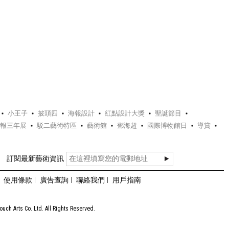
小王子
披頭四
海報設計
紅點設計大獎
聖誕節目
報三年展
駁二藝術特區
藝術館
鄧海超
國際博物館日
導賞
訂閱最新藝術資訊
使用條款
廣告查詢
聯絡我們
用戶指南
uch Arts Co. Ltd. All Rights Reserved.