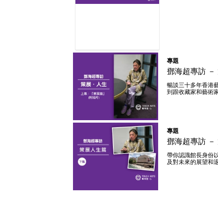
專題
鄧海超專訪 － 
暢談三十多年香港
到跟收藏家和藝術
專題
鄧海超專訪 － 策展 ·
專題
人生 (附短片)
鄧海超專訪 － 
帶你認識館長身份
及對未來的展望和