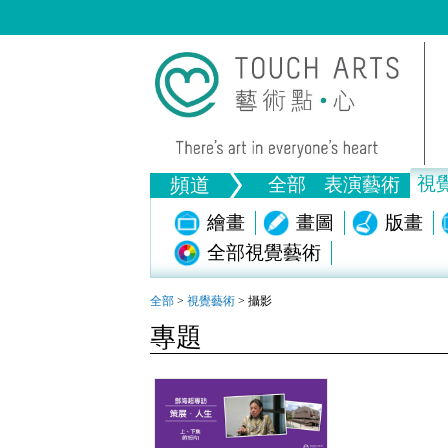
視
頻道
全部
表演藝術
音樂
繪畫
舞蹈
畫圖
戲劇
版畫
全部視覺藝術
生活
文物
全部文
全部
>
視覺藝術
>
攝影
專題