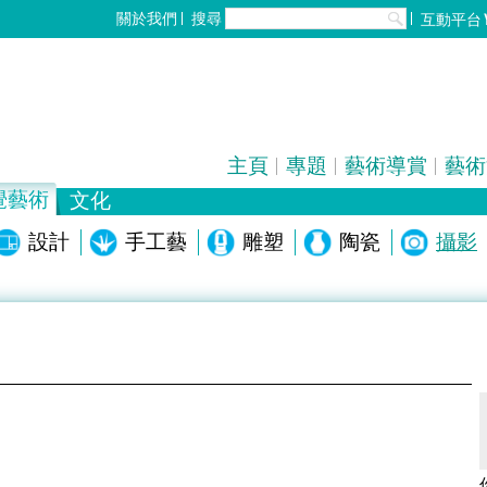
搜尋
關於我們
互動平台
主頁
專題
藝術導賞
藝術
覺藝術
文化
歌劇/音樂劇
設計
手工藝
中國戲曲
雕塑
電影
陶瓷
全部
攝影
化