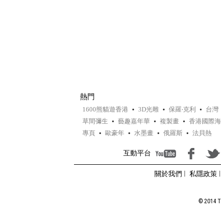
熱門
1600熊貓遊香港
3D光雕
保羅‧克利
台灣
草間彌生
藝趣嘉年華
複製畫
香港國際海
專頁
歐豪年
水墨畫
俄羅斯
法貝熱
互動平台
關於我們
私隱政策
© 2014 To