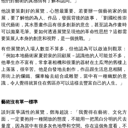
他們對藝術的真感情有了解和認同。」
他說要策劃好的展覽，心態最重要。若要辦一個藝術家的個
展，要了解他的為人、作品，發掘背後的故事，「劉國松推崇
現代藝術，其水墨畫作品有很多創新的意念，甚至認為作畫時
可以拋棄毛筆。要如何透過展覽呈現他的革命性思想？這都需
要策展人本身的創意和視野，是一個挑戰。」
有些展覽的入場人數並不算多，但他認為可以啟迪到觀眾：
「例如本地藝術家夏碧泉的回顧展－認識他的人可能並不多，
他畢生亦不富有，常拿著相機和很重的器材在土瓜灣的舊樓上
上落落，很辛苦。他是自發地去創作，作品跟生活息息相關，
用街上的爛鐵、爛車輪去組合成雕塑，當中有一種幽默的意
識，令人覺得就算住在舊區亦可以這樣去豐富自己的人生。」
藝術沒有單一標準
談到富爭議性的展覽，鄧海超說：「我覺得在藝術、文化方
面，一定要抱持一種開放的態度，不能用一把黑白分明的尺去
量度，因為當中有很多灰色地帶和空間。你在這個角度看，不