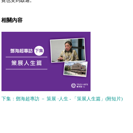
覺也受到啟迪。
相關內容
下集：鄧海超專訪 － 策展 ·人生 - 「策展人生篇」(附短片)