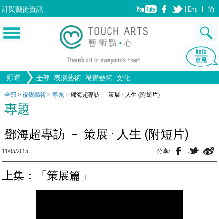
訂閱
藝術資訊
Eng
简
頻道
全部
表演藝術
視覺藝術
文化
音樂
生活
舞蹈
文物
戲劇
全部文化
全部
>
視覺藝術
>
專題
>
鄧海超專訪 － 策展 · 人生 (附短片)
繪畫
畫圖
版畫
設計
專題
歌劇/音樂劇
中國戲曲
電影
手工藝
雕塑
陶瓷
攝影
全部表演藝術
全部視覺藝術
裝置
建築
鄧海超專訪 － 策展 · 人生 (附短片)
11/05/2015
分享:
上集：「策展篇」