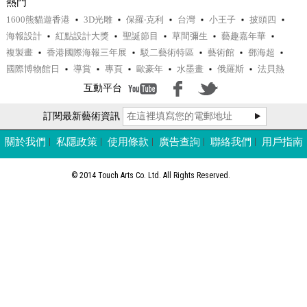
熱門
1600熊貓遊香港
3D光雕
保羅‧克利
台灣
小王子
披頭四
海報設計
紅點設計大獎
聖誕節目
草間彌生
藝趣嘉年華
複製畫
香港國際海報三年展
駁二藝術特區
藝術館
鄧海超
國際博物館日
導賞
專頁
歐豪年
水墨畫
俄羅斯
法貝熱
互動平台
訂閱最新藝術資訊
專題
原來藝術就是如此 —「跟著保羅‧克利
關於我們
私隱政策
使用條款
廣告查詢
聯絡我們
用戶指南
的節奏」— 親子互動展示與工作坊
© 2014 Touch Arts Co. Ltd. All Rights Reserved.
專題