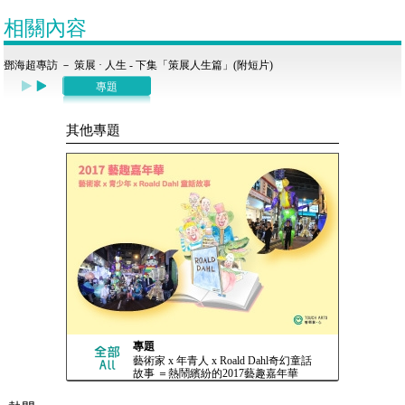
相關內容
鄧海超專訪 － 策展 · 人生 - 下集「策展人生篇」(附短片)
專題
其他專題
專題
藝術家 x 年青人 x Roald Dahl奇幻童話
故事 ＝熱鬧繽紛的2017藝趣嘉年華