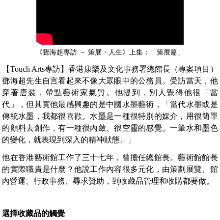
《鄧海超專訪 － 策展・人生》上集：「策展篇」
【Touch Arts專訪】香港康樂及文化事務署總館長（專案項目）
鄧海超先生自言看起來不像大眾眼中的公務員。受訪當天，他
穿著唐裝，帶點藝術家氣質。他提到，別人覺得他很「當
代」，但其實他最感興趣的是中國水墨藝術，「當代水墨或是
傳統水墨，我都很喜歡。水墨是一種很特別的媒介，用很簡單
的顏料去創作，有一種很內斂、很空靈的感覺。一筆水和墨色
的變化，就表現到深入的精神狀態。」
他在香港藝術館工作了三十七年，曾擔任總館長。藝術館館長
的實際職責是什麼？他說工作內容很多元化，由策劃展覽、館
內營運、行政事務、尋求贊助，到收藏品管理和收購都要做。
選擇收藏品的觸覺