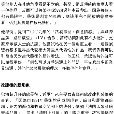
等於別人在其他角度看是不對的。甚至，從反傳統的角度去看
一件作品，反而可以將某些你沒想過的本質帶出，因為每個人
都有局限性。藝術是創意的東西，應該用完全開放的態度去
看，否則其實是在殺死藝術。」
他舉例，提到二〇〇九年的「路易威登：創意情感」，與國際
品牌「路易威登」（LV）合作，當時坊間對此有不少批評，更
惹來示威人士的抗議。他嘗試站在另一個角度去看：「這個展
覽有很多世界當代藝術大師最具代表性的作品，我們覺得可以
引發市民對當代藝術的新的看法。」他回想，承認當時的確可
以做得更好：「例如可以改善溝通上的問題，事先應該多跟業
界溝通，與他們談談展覽的理念，多聽他們的意見。」
改建後的新形象
鄧海超升任總館長後，近兩年來主要負責藝術館改建和裝修的
事宜。「因為自1991年藝術館落成到現在，節目和展覽都倍
增，館內的面積和收藏空間都不夠應付，例如『法國印象派繪
畫珍品展』、展出『清明上河圖』的『國之重寶─故宮博物院