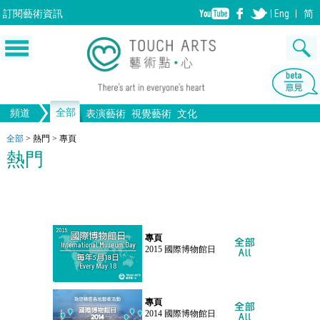
訂閱
藝術資訊
Eng
简
全部
頻道
表演藝術
視覺藝術
文化
音樂
繪畫
生活
舞蹈
畫圖
文物
戲劇
版畫
全部文化
設計
全部
>
熱門
>
專頁
熱門
歌劇/音樂劇
手工藝
雕塑
中國戲曲
陶瓷
電影
攝影
全部表演藝術
裝置
建築
全部視覺藝術
專頁
2015 國際博物館日
專頁
2014 國際博物館日