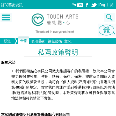
訂閱
藝術資訊
Eng
简
全部
頻道
表演藝術
視覺藝術
文化
音樂
繪畫
生活
舞蹈
畫圖
文物
戲劇
版畫
全部文化
設計
私隱政策聲明
歌劇/音樂劇
手工藝
雕塑
中國戲曲
陶瓷
電影
攝影
服務承諾
全部表演藝術
裝置
建築
全部視覺藝術
1. 我們藝術點心有限公司致力維護客户的私隱權，故此本公司會
盡力確保在收集、使用、轉移、保存、保密、披露及查閱個人資
料方面的政策及常規，均符合《個人資料(私隱)條例》(香港法例
第486章)的規定。而當我們的運作受到香港特別行政區以外的法
律(包括當地私隱法例)管制時，本政策聲明將在可行並與該等當
地法律相符的情況下實施。
本私隱政策聲明只適用於藝術點心有限公司