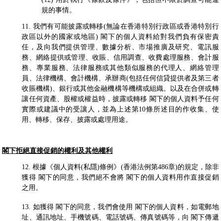
規的事情。
11. 我們有可能披露或轉移(無論在香港特別行政區或香港特別行
政區以外的國家或地區) 閣下的個人資料給對我們負有保密責
任，及向我們提供管理、數據分析、市場推廣及研究、電訊服
務、網絡提供或管理、收賬、信用調查、收費處理服務、會計服
務、專業服務、法律服務或其他類似服務的代理人、網絡管理
員、法律機構、會計機構、承辦商(包括任何信貸提供者及第三者
收賬機構)、銀行或其他金融機構等機構或組織。以及在合併或轉
讓任何資產、股權或權益時，披露或轉移 閣下的個人資料予任何
實際或建議中的受讓人，並為上述第10條所述目的作收集、使
用、轉移、保存、披露或處理用途。
閣下拒絕直接促銷的權利及其他權利
12. 根據《個人資料(私隱)條例》(香港法例第486章)的規定，除非
獲得 閣下的同意，我們絕不會將 閣下的個人資料用作直接促銷
之用。
13. 如獲得 閣下的同意，我們會使用 閣下的個人資料，如電郵地
址、通訊地址、手機號碼、電話號碼、傳真號碼等，向 閣下傳遞