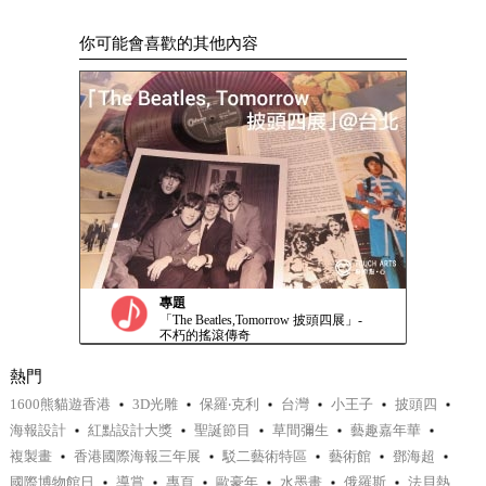
你可能會喜歡的其他內容
專題
「The Beatles,Tomorrow 披頭四展」-
不朽的搖滾傳奇
熱門
1600熊貓遊香港
3D光雕
保羅‧克利
台灣
小王子
披頭四
海報設計
紅點設計大獎
聖誕節目
草間彌生
藝趣嘉年華
複製畫
香港國際海報三年展
駁二藝術特區
藝術館
鄧海超
國際博物館日
導賞
專頁
歐豪年
水墨畫
俄羅斯
法貝熱