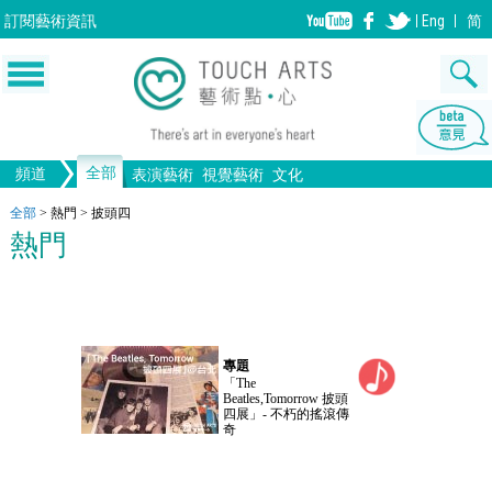
訂閱
藝術資訊
Eng
简
全部
頻道
表演藝術
視覺藝術
文化
音樂
繪畫
生活
舞蹈
畫圖
文物
戲劇
版畫
全部文化
設計
全部
>
熱門
>
披頭四
熱門
歌劇/音樂劇
手工藝
雕塑
中國戲曲
陶瓷
電影
攝影
全部表演藝術
裝置
建築
全部視覺藝術
專題
「The
Beatles,Tomorrow 披頭
四展」- 不朽的搖滾傳
奇