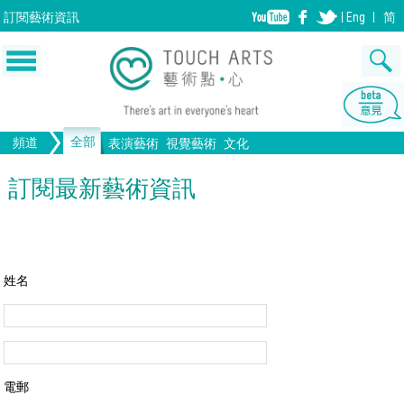
訂閱
藝術資訊
Eng
简
全部
頻道
表演藝術
視覺藝術
文化
音樂
繪畫
生活
舞蹈
畫圖
文物
戲劇
版畫
全部文化
設計
訂閱最新藝術資訊
歌劇/音樂劇
手工藝
雕塑
中國戲曲
陶瓷
電影
攝影
全部表演藝術
裝置
建築
全部視覺藝術
姓名
電郵