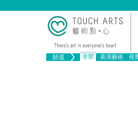
全部
頻道
表演藝術
視
音樂
繪畫
生活
舞蹈
畫圖
文物
戲劇
版畫
全部文
全部視覺藝術