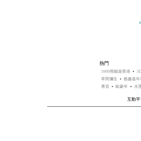
i
熱門
1600熊貓遊香港
3
草間彌生
藝趣嘉年
專頁
歐豪年
水
互動平