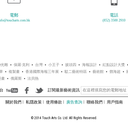
電郵
電話
nfo@toucharts.com.hk
(852) 3500 2910
D光雕
保羅‧克利
台灣
小王子
披頭四
海報設計
紅點設計大獎
華
複製畫
香港國際海報三年展
駁二藝術特區
藝術館
鄧海超
墨畫
俄羅斯
法貝熱
台
訂閱最新藝術資訊
關於我們
私隱政策
使用條款
廣告查詢
聯絡我們
用戶指南
© 2014 Touch Arts Co. Ltd. All Rights Reserved.