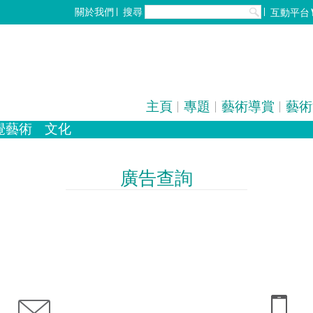
搜尋
關於我們
互動平台
主頁
專題
藝術導賞
藝術
覺藝術
文化
化
歌劇/音樂劇
設計
手工藝
中國戲曲
雕塑
電影
陶瓷
全部
攝影
廣告查詢