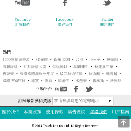
YouTube
Facebook
Twitter
訂閱我們
讚好我們
關注我們
熱門
1600熊貓遊香港
3D光雕
保羅‧克利
台灣
小王子
披頭四
海報設計
紅點設計大獎
聖誕節目
草間彌生
藝趣嘉年華
複製畫
香港國際海報三年展
駁二藝術特區
藝術館
鄧海超
國際博物館日
導賞
專頁
歐豪年
水墨畫
俄羅斯
法貝熱
互動平台
訂閱最新藝術資訊
關於我們
私隱政策
使用條款
廣告查詢
聯絡我們
用戶指南
© 2014 Touch Arts Co. Ltd. All Rights Reserved.