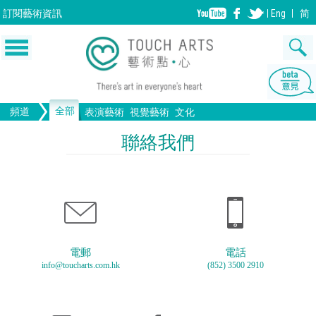
訂閱
藝術資訊
Eng
简
全部
頻道
表演藝術
視覺藝術
文化
音樂
繪畫
生活
舞蹈
畫圖
文物
戲劇
版畫
全部文化
設計
聯絡我們
歌劇/音樂劇
手工藝
雕塑
中國戲曲
陶瓷
電影
攝影
全部表演藝術
裝置
建築
全部視覺藝術
電郵
電話
info@toucharts.com.hk
(852) 3500 2910