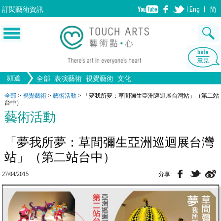
訂閱
藝術資訊
Eng
简
頻道
全部
表演藝術
視覺藝術
文化
音樂
生活
舞蹈
文物
戲劇
版畫
全部文化
全部
>
視覺藝術
>
藝術活動
>
「夢我所夢：草間彌生亞洲巡迴展台灣站」（第二站
繪畫
畫圖
設計
台中）
歌劇/音樂劇
手工藝
中國戲曲
陶瓷
電影
攝影
雕塑
藝術活動
全部表演藝術
建築
全部視覺藝術
裝置
「夢我所夢：草間彌生亞洲巡迴展台灣
站」（第二站台中）
27/04/2015
分享: