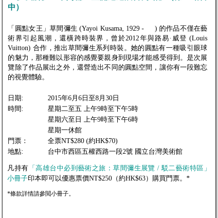
中）
「圓點女王」草間彌生 (Yayoi Kusama, 1929 - ) 的作品不僅在藝
術界引起風潮，還橫跨時裝界，曾於2012年與路易·威登 (Louis
Vuitton) 合作，推出草間彌生系列時裝。她的圓點有一種吸引眼球
的魅力，那種難以形容的感覺要親身到現場才能感受得到。是次展
覽除了作品展出之外，還營造出不同的圓點空間，讓你有一段難忘
的視覺體驗。
日期:
2015年6月6日至8月30日
時間:
星期二至五 上午9時至下午5時
星期六至日 上午9時至下午6時
星期一休館
門票：
全票NT$280 (約HK$70)
地點:
台中市西區五權西路一段2號 國立台灣美術館
凡持有
「高雄台中必到藝術之旅：草間彌生展覽 / 駁二藝術特區」
小冊子
印本即可以優惠票價NT$250（約HK$63）購買門票。*
*條款詳情請參閲小冊子。