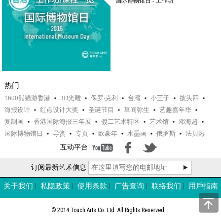
国际博物馆日 - 工作坊
热门
1600熊猫游香港
3D光雕
保罗‧克利
台湾
小王子
披头四
海报设计
红点设计大奖
圣诞节目
草间弥生
艺趣嘉年华
复制画
香港国际海报三年展
驳二艺术特区
艺术馆
邓海超
国际博物馆日
导赏
专页
欧豪年
水墨画
俄罗斯
法贝热
互动平台
订阅最新艺术信息
关于我们
私隐政策
使用条款
广告查询
联络我们
用戶指南
© 2014 Touch Arts Co. Ltd. All Rights Reserved.