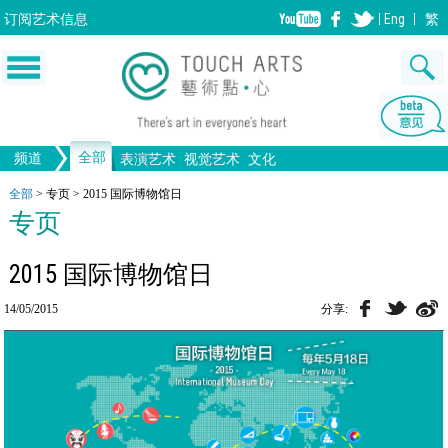
订阅
艺术信息
Eng
繁
全部
频道
表演艺术
视觉艺术
文化
音乐
绘画
生活
舞蹈
画图
文物
戏剧
版画
全部文化
设计
全部
>
专页
>
2015 国际博物馆日
专页
歌剧/音乐剧
工艺
雕塑
中国戏曲
陶瓷
摄影
电影
全部表演艺术
装置
建筑
全部视觉艺术
2015 国际博物馆日
14/05/2015
分享: