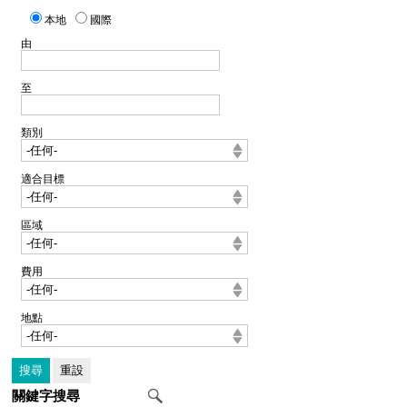
本地
國際
由
至
類別
適合目標
區域
費用
地點
關鍵字搜尋