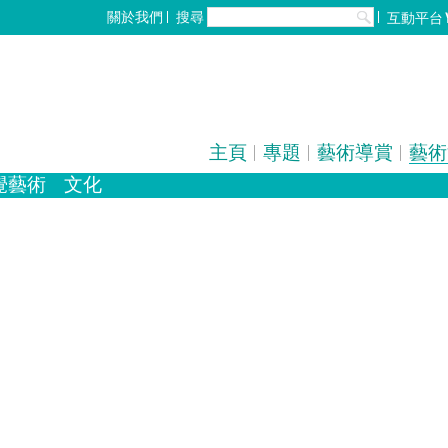
搜尋
關於我們
互動平台
主頁
專題
藝術導賞
藝術
覺藝術
文化
化
歌劇/音樂劇
設計
手工藝
中國戲曲
雕塑
電影
陶瓷
全部
攝影