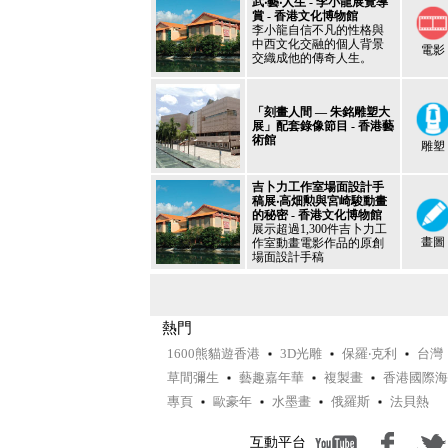
武‧藝‧人生 - 李小龍展覽導
賞 - 香港文化博物館
李小龍自信不凡的性格與
中西文化交融的個人背景
電影
交織成他的傳奇人生。
「刻畫人間 — 朱銘雕塑大
展」配套錄像節目 - 香港藝
術館
雕塑
吉卜力工作室場面設計手
稿展‧高畑勲與宮崎駿動畫
的秘密 - 香港文化博物館
展示超過1,300件吉卜力工
畫圖
作室動畫電影作品的原創
場面設計手稿
熱門
1600熊貓遊香港
3D光雕
保羅‧克利
台灣
草間彌生
藝趣嘉年華
複製畫
香港國際海
專頁
歐豪年
水墨畫
俄羅斯
法貝熱
互動平台