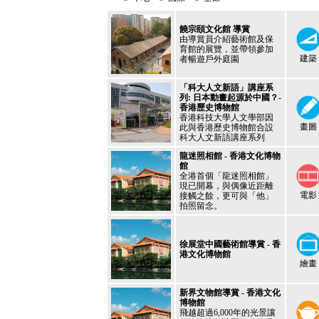
饒宗頤文化館 導賞
由導賞員介紹藝術館及保
育館的展覽，並帶領參加
建築
者暢遊戶外庭園
「科大人文新語」講座系
列: 日本動畫起源於中國？-
香港歷史博物館
香港科技大學人文學部因
畫圖
此與香港歷史博物館合設
科大人文新語講座系列
龍迷照相館 - 香港文化博物
館
全港首個「龍迷照相館」
現已開幕，與偶像近距離
電影
接觸之餘，更可與「他」
拍照留念。
徐展堂中國藝術館導賞 - 香
港文化博物館
繪畫
新界文物館導賞 - 香港文化
博物館
飛越超過6,000年的光景讓