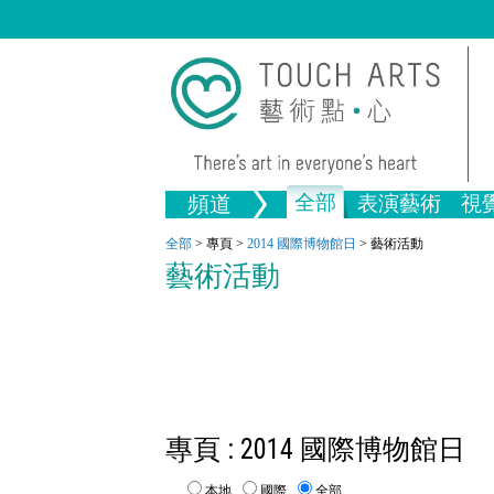
全部
頻道
表演藝術
視
音樂
繪畫
生活
舞蹈
畫圖
文物
戲劇
版畫
全部文
全部
>
專頁
>
2014 國際博物館日
>
藝術活動
藝術活動
全部視覺藝術
專頁 : 2014 國際博物館日
本地
國際
全部