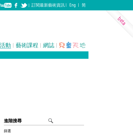
訂閱
最新
藝術資訊
Eng
简
活動
藝術課程
網誌
表演藝術
裝置
建築
進階搜尋
篩選