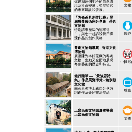
你追溯這個地區的自然環
文物
境及社會變遷，並展望它
的未來建設和發展。
「陶瓷茶具創作比賽」歷
屆獲獎藝術家分享會 - 茶具
文物館
特別請來歷屆的冠軍得
陶瓷
主，與您一起訴說昔日獲
獎作品的創作風格
粵劇文物館導賞 - 香港文化
博物館
展廳陳列本館蒐藏的粵劇
文物，生動又全面地展現
中國戲
粵劇藝術的歷史和特色。
健行隨筆 —「景強思詩
集」作品展覽導賞 - 饒宗頤
文化館
由黃景強博士親自分享詩
繪畫
詞創作及介紹書法展品
上窰民俗文物館展覽導賞 -
上窰民俗文物館
文物