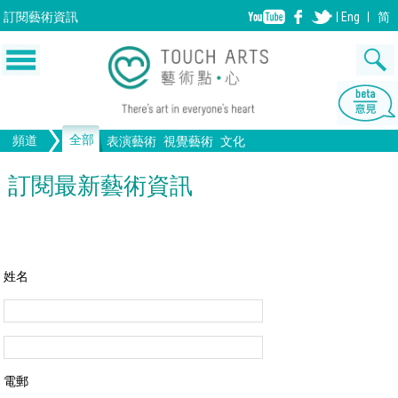
訂閱
藝術資訊
Eng
简
全部
頻道
表演藝術
視覺藝術
文化
音樂
繪畫
生活
舞蹈
畫圖
文物
戲劇
版畫
全部文化
設計
訂閱最新藝術資訊
歌劇/音樂劇
手工藝
雕塑
中國戲曲
陶瓷
電影
攝影
全部表演藝術
裝置
建築
全部視覺藝術
姓名
電郵