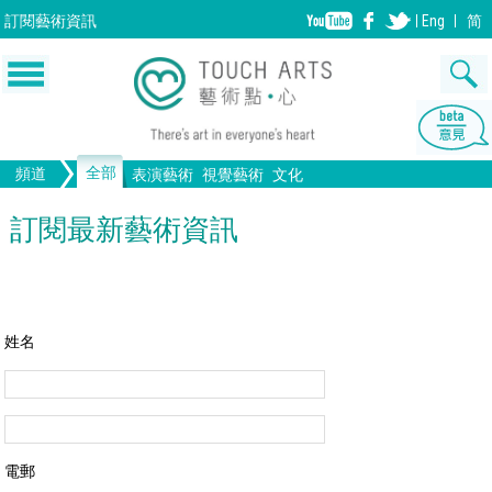
訂閱
藝術資訊
Eng
简
全部
頻道
表演藝術
視覺藝術
文化
音樂
繪畫
生活
舞蹈
畫圖
文物
戲劇
版畫
全部文化
設計
訂閱最新藝術資訊
歌劇/音樂劇
手工藝
雕塑
中國戲曲
陶瓷
電影
攝影
全部表演藝術
裝置
建築
全部視覺藝術
姓名
電郵