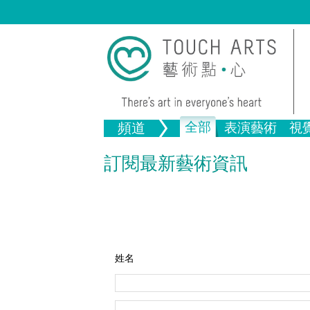
全部
頻道
表演藝術
視
音樂
繪畫
生活
舞蹈
畫圖
文物
戲劇
版畫
全部文
訂閱最新藝術資訊
全部視覺藝術
姓名