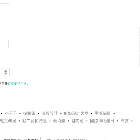
料用作
直接促銷用途
。
小王子
披頭四
海報設計
紅點設計大獎
聖誕節目
報三年展
駁二藝術特區
藝術館
鄧海超
國際博物館日
導賞