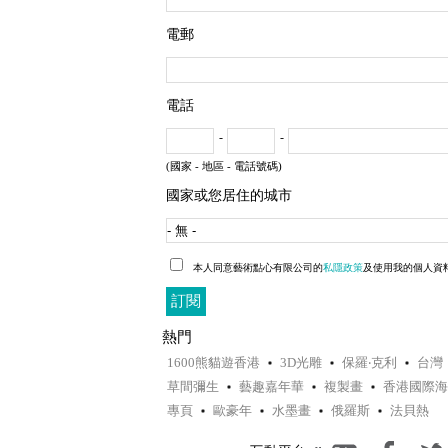
電郵
電話
-
-
(國家 - 地區 - 電話號碼)
國家或您居住的城市
本人同意藝術點心有限公司的
私隱政策
及使用我的個人資
熱門
1600熊貓遊香港
3D光雕
保羅‧克利
台灣
草間彌生
藝趣嘉年華
複製畫
香港國際海
專頁
歐豪年
水墨畫
俄羅斯
法貝熱