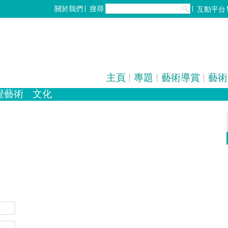
搜尋
關於我們
互動平台
主頁
專題
藝術導賞
藝術
覺藝術
文化
化
歌劇/音樂劇
設計
手工藝
中國戲曲
雕塑
電影
陶瓷
全部
攝影