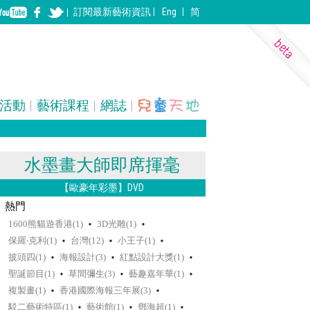
訂閱
最新
藝術資訊
Eng
简
活動
藝術課程
網誌
表演藝術
裝置
建築
水墨畫大師即席揮毫
【歐豪年彩墨】DVD
熱門
1600熊貓遊香港(1)
3D光雕(1)
保羅‧克利(1)
台灣(12)
小王子(1)
披頭四(1)
海報設計(3)
紅點設計大獎(1)
聖誕節目(1)
草間彌生(3)
藝趣嘉年華(1)
複製畫(1)
香港國際海報三年展(3)
駁二藝術特區(1)
藝術館(1)
鄧海超(1)