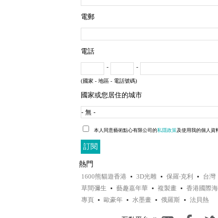
電郵
電話
-
-
(國家 - 地區 - 電話號碼)
國家或您居住的城市
本人同意藝術點心有限公司的
私隱政策
及使用我的個人資
熱門
1600熊貓遊香港
3D光雕
保羅‧克利
台灣
草間彌生
藝趣嘉年華
複製畫
香港國際海
專頁
歐豪年
水墨畫
俄羅斯
法貝熱