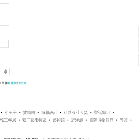
料用作
直接促銷用途
。
小王子
披頭四
海報設計
紅點設計大獎
聖誕節目
報三年展
駁二藝術特區
藝術館
鄧海超
國際博物館日
導賞