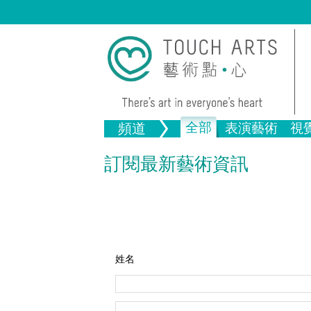
全部
頻道
表演藝術
視
音樂
繪畫
生活
舞蹈
畫圖
文物
戲劇
版畫
全部文
訂閱最新藝術資訊
全部視覺藝術
姓名