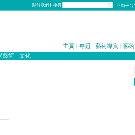
搜尋
關於我們
互動平台
主頁
專題
藝術導賞
藝術
覺藝術
文化
化
歌劇/音樂劇
設計
手工藝
中國戲曲
雕塑
電影
陶瓷
全部
攝影