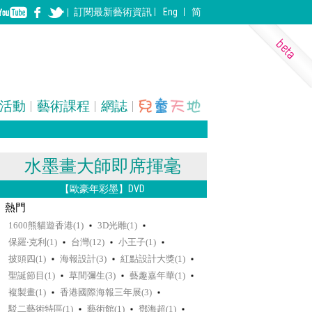
訂閱
最新
藝術資訊
Eng
简
活動
藝術課程
網誌
表演藝術
裝置
建築
水墨畫大師即席揮毫
【歐豪年彩墨】DVD
熱門
1600熊貓遊香港(1)
3D光雕(1)
保羅‧克利(1)
台灣(12)
小王子(1)
披頭四(1)
海報設計(3)
紅點設計大獎(1)
聖誕節目(1)
草間彌生(3)
藝趣嘉年華(1)
複製畫(1)
香港國際海報三年展(3)
駁二藝術特區(1)
藝術館(1)
鄧海超(1)