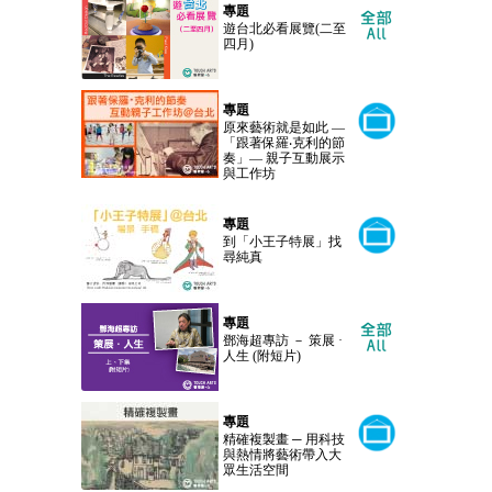
專題
遊台北必看展覽(二至
四月)
專題
原來藝術就是如此 —
「跟著保羅‧克利的節
奏」— 親子互動展示
與工作坊
專題
到「小王子特展」找
尋純真
專題
鄧海超專訪 － 策展 ·
人生 (附短片)
專題
精確複製畫 ─ 用科技
與熱情將藝術帶入大
眾生活空間