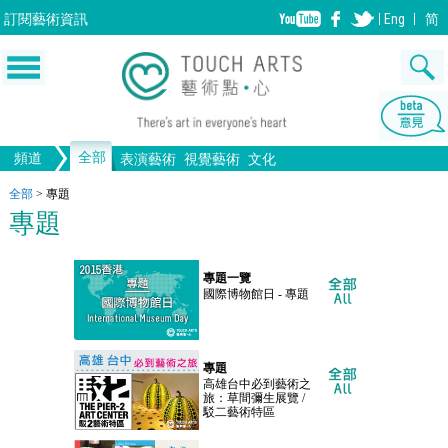
訂閱
藝術資訊
Eng
简
全部
頻道
表演藝術
視覺藝術
文化
音樂
繪畫
生活
舞蹈
畫圖
文物
戲劇
版畫
全部文化
設計
全部
>
專題
專題
歌劇/音樂劇
手工藝
雕塑
中國戲曲
陶瓷
電影
攝影
全部表演藝術
裝置
建築
全部視覺藝術
專題一覽
國際博物館日 - 專題
專題
高雄台中必到藝術之
旅：草間彌生展覽 /
駁二藝術特區