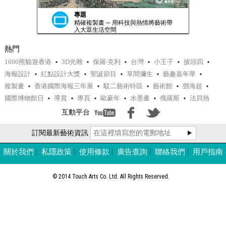
專題
精確複製畫 ─ 用科技與熱情將藝術帶
入大眾生活空間
熱門
1600熊貓遊香港
3D光雕
保羅‧克利
台灣
小王子
披頭四
海報設計
紅點設計大獎
聖誕節目
草間彌生
藝趣嘉年華
複製畫
香港國際海報三年展
駁二藝術特區
藝術館
鄧海超
國際博物館日
導賞
專頁
歐豪年
水墨畫
俄羅斯
法貝熱
互動平台
訂閱最新藝術資訊
藝術導賞
萬象逍遙－歐豪年書畫展
關於我們
私隱政策
使用條款
廣告查詢
聯絡我們
用戶指南
© 2014 Touch Arts Co. Ltd. All Rights Reserved.